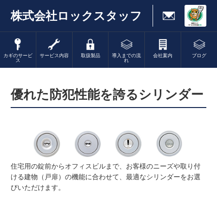
株式会社ロックスタッフ
カギのサービ
サービス内容
取扱製品
導入までの流
会社案内
ブログ
ス
れ
優れた防犯性能を誇るシリンダー
住宅用の錠前からオフィスビルまで、お客様のニーズや取り付
ける建物（戸扉）の機能に合わせて、最適なシリンダーをお選
びいただけます。