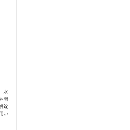
、水
や開
解錠
用い