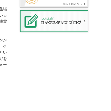
難場
いる
地震
かか
、そ
とい
ガを
メー