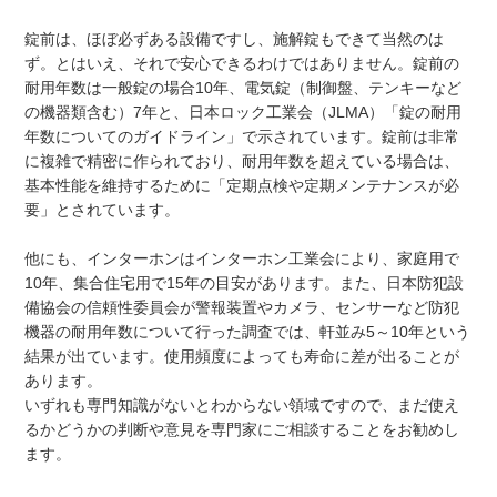
錠前は、ほぼ必ずある設備ですし、施解錠もできて当然のは
ず。とはいえ、それで安心できるわけではありません。錠前の
耐用年数は一般錠の場合10年、電気錠（制御盤、テンキーなど
の機器類含む）7年と、日本ロック工業会（JLMA）「錠の耐用
年数についてのガイドライン」で示されています。錠前は非常
に複雑で精密に作られており、耐用年数を超えている場合は、
基本性能を維持するために「定期点検や定期メンテナンスが必
要」とされています。
他にも、インターホンはインターホン工業会により、家庭用で
10年、集合住宅用で15年の目安があります。また、日本防犯設
備協会の信頼性委員会が警報装置やカメラ、センサーなど防犯
機器の耐用年数について行った調査では、軒並み5～10年という
結果が出ています。使用頻度によっても寿命に差が出ることが
あります。
いずれも専門知識がないとわからない領域ですので、まだ使え
るかどうかの判断や意見を専門家にご相談することをお勧めし
ます。