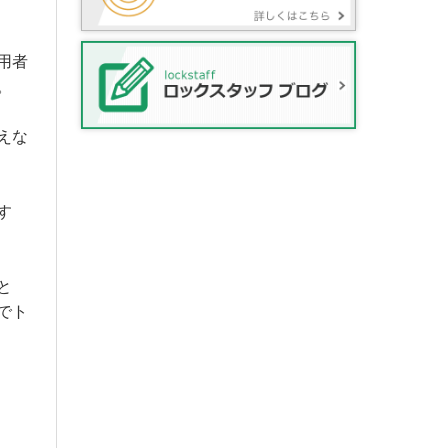
用者
。
えな
す
と
でト