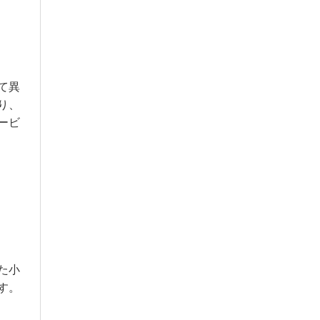
て異
り、
ービ
た小
す。