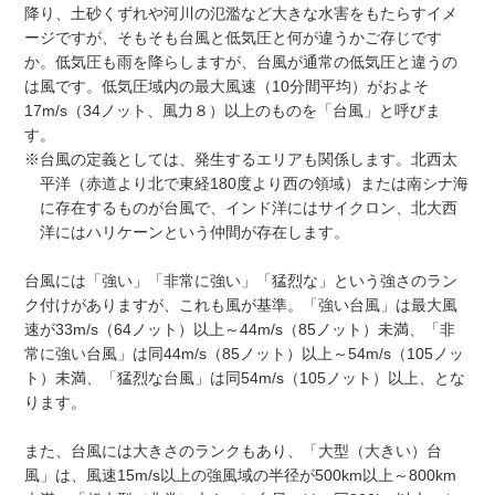
降り、土砂くずれや河川の氾濫など大きな水害をもたらすイメ
ージですが、そもそも台風と低気圧と何が違うかご存じです
か。低気圧も雨を降らしますが、台風が通常の低気圧と違うの
は風です。低気圧域内の最大風速（10分間平均）がおよそ
17m/s（34ノット、風力８）以上のものを「台風」と呼びま
す。
※台風の定義としては、発生するエリアも関係します。北西太
平洋（赤道より北で東経180度より西の領域）または南シナ海
に存在するものが台風で、インド洋にはサイクロン、北大西
洋にはハリケーンという仲間が存在します。
台風には「強い」「非常に強い」「猛烈な」という強さのラン
ク付けがありますが、これも風が基準。「強い台風」は最大風
速が33m/s（64ノット）以上～44m/s（85ノット）未満、「非
常に強い台風」は同44m/s（85ノット）以上～54m/s（105ノッ
ト）未満、「猛烈な台風」は同54m/s（105ノット）以上、とな
ります。
また、台風には大きさのランクもあり、「大型（大きい）台
風」は、風速15m/s以上の強風域の半径が500km以上～800km