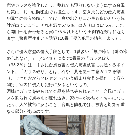
窓やガラスを強化したり、割れても飛散しないようにする台風
対策は、じつは防犯面でも役立ちます。空き巣などの侵入窃盗
犯罪での侵入経路としては、窓や出入り口が最も多いという統
計が出ています。それも窓が57.6％、出入り口は17.5%、これ
ら開口部を合わせると実に75％以上という圧倒的な数字になり
ます（警察庁住まいる防犯110番「侵入犯罪の情勢」より）。
さらに侵入窃盗の侵入手段として、1番多い「無戸締り（鍵の締
め忘れなど）」（45.4％）に次ぐ2番目の「ガラス破り」
（38.2％）は、まさに台風被害と侵入窃盗被害に共通するポイ
ント。「ガラス破り」とは、石や工具を使って窓ガラスを割
り、できた穴からクレセントという締まり金具を操作して窓を
開け、室内に侵入し犯行に及ぶというもの。
泥棒にガラスを破られて金品を持ち去られること、台風にガラ
スを割られて風や雨が流れ込み、家の中がめちゃくちゃになっ
たり、人的被害に及ぶこと。台風と防犯では、被害と対策が重
なる部分があるのです。