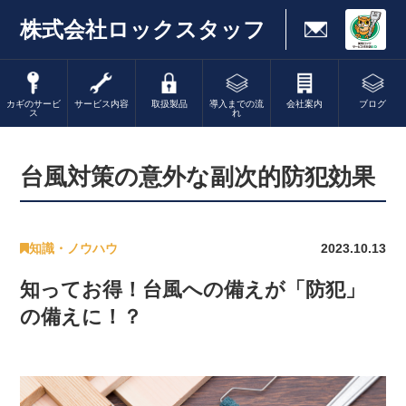
株式会社ロックスタッフ
カギのサービ
サービス内容
取扱製品
導入までの流
会社案内
ブログ
ス
れ
台風対策の意外な副次的防犯効果
知識・ノウハウ
2023.10.13
知ってお得！台風への備えが「防犯」
の備えに！？