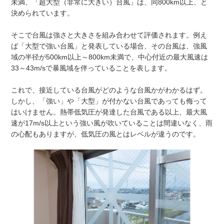
未満、「超大型（非常に大きい）台風」は、同800km以上、と
決められています。
そこで台風は強さと大きさを組み合わせて評価されます。例え
ば「大型で強い台風」と発表している場合、その台風は、強風
域の半径が500km以上～800km未満で、中心付近の最大風速は
33～43m/sで暴風域を伴っていることを表します。
これで、接近している台風がどのような台風かがわかるはず。
しかし、「強い」や「大型」が付かない台風であっても侮って
はいけません。熱帯低気圧が発達した台風である以上、最大風
速が17m/s以上という強い風が吹いていることは間違いなく、雨
の心配もありますが、低気圧の風とはレベルが違うのです。