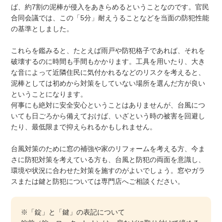
ば、約7割の泥棒が侵入をあきらめるということなのです。官民
合同会議では、この「5分」耐えうることなどを当面の防犯性能
の基準としました。
これらを鑑みると、たとえば雨戸や防犯格子であれば、それを
破壊するのに時間も手間もかかります。工具を用いたり、大き
な音によって近隣住民に気付かれるなどのリスクを考えると、
泥棒としては初めから対策をしていない場所を選んだ方が良い
ということになります。
何事にも絶対に安全安心ということはありませんが、台風につ
いても日ごろから備えておけば、いざという時の被害を回避し
たり、最低限まで抑えられるかもしれません。
台風対策のために窓の補強や家のリフォームを考える方、今ま
さに防犯対策を考えている方も、台風と防犯の両面を意識し、
環境や状況に合わせた対策を施すのがよいでしょう。窓やガラ
スまたは鍵と防犯については専門店へご相談ください。
※「錠」と「鍵」の表記について