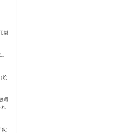
用製
に
 （錠
般環
され
「錠