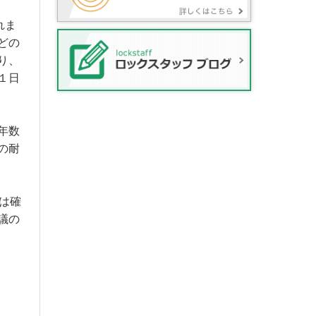
れま
どの
り、
１日
年数
の耐
は確
議の