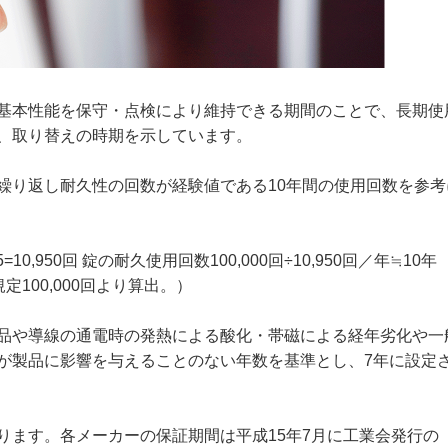
基本性能を保守・点検により維持できる期間のことで、長期使
、取り替えの時期を示しています。
繰り返し耐久性の回数が経験値である10年間の使用回数を参考
,950回 錠の耐久使用回数100,000回÷10,950回／年≒10年
規定100,000回より算出。）
品や導線の通電時の発熱による酸化・帯磁による経年劣化や一
が製品に影響を与えることのない年数を基準とし、7年に設定
ります。各メーカーの保証期間は平成15年7月に工業会発行の