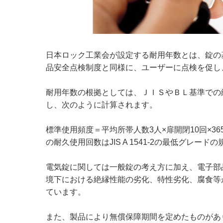
日本ロック工業会が設定する耐用年数とは、錠の
品安全点検制度と同様に、ユーザーに点検を促し
耐用年数の根拠としては、ＪＩＳやＢＬ基準での
し、次のように計算されます。
標準使用頻度＝平均所帯人数3人×扉開閉10回×365=10
の耐久使用回数はJIS A 1541-2の最低グレードの
電気錠に関しては一般錠の考え方に加え、電子部
境下における絶縁性能の劣化、特性劣化、腐食等
ています。
また、製品により無償保障期間を定めたものがあ