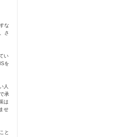
すな
、さ
てい
Sを
い人
で承
策は
ませ
こと