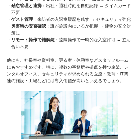
・
勤怠管理と連携
：出社・退社時刻を自動記録 → タイムカード
不要
・
ゲスト管理
：来訪者の入退室履歴を残す → セキュリティ強化
・
災害時の安否確認
：誰が施設内にいるか把握 → 建物の安全対
策に
・
リモート操作で施解錠
：遠隔操作で一時的な入室許可 → 立ち
合い不要
他にも、社長室や資料室、更衣室・休憩室などスタッフルーム
にもおすすめです。特に、複数の事務所や拠点を持つ企業、レ
ンタルオフィス、セキュリティが求められる医療・教育・IT関
連の施設・工場などには導入価値が高いといえるでしょう。