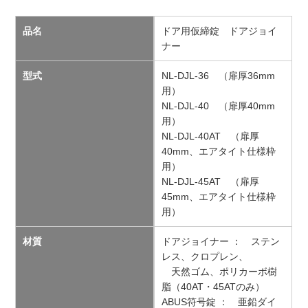
品名
ドア用仮締錠 ドアジョイ
ナー
型式
NL-DJL-36 （扉厚36mm
用）
NL-DJL-40 （扉厚40mm
用）
NL-DJL-40AT （扉厚
40mm、エアタイト仕様枠
用）
NL-DJL-45AT （扉厚
45mm、エアタイト仕様枠
用）
材質
ドアジョイナー ： ステン
レス、クロプレン、
天然ゴム、ポリカーボ樹
脂（40AT・45ATのみ）
ABUS符号錠 ： 亜鉛ダイ