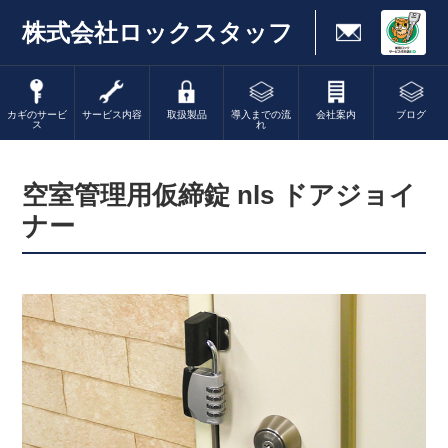
株式会社ロックスタッフ
カギのサービ
サービス内容
取扱製品
導入までの流
会社案内
ブログ
ス
れ
空室管理用仮締錠 nls ドアジョイ
ナー