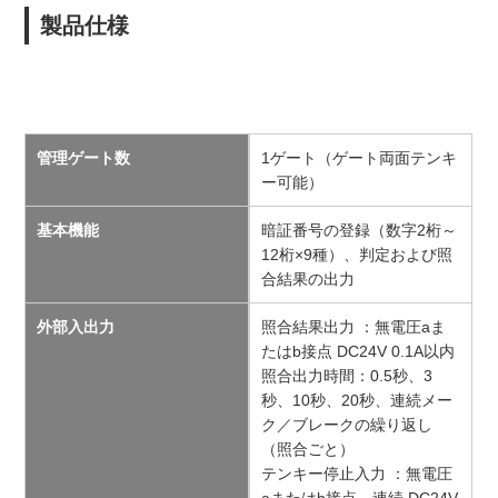
製品仕様
管理ゲート数
1ゲート（ゲート両面テンキ
ー可能）
基本機能
暗証番号の登録（数字2桁～
12桁×9種）、判定および照
合結果の出力
外部入出力
照合結果出力 ：無電圧aま
たはb接点 DC24V 0.1A以内
照合出力時間：0.5秒、3
秒、10秒、20秒、連続メー
ク／ブレークの繰り返し
（照合ごと）
テンキー停止入力 ：無電圧