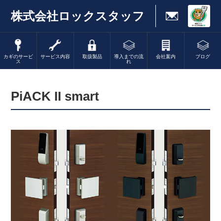
株式会社ロックスタッフ
カギのサービ
サービス内容
取扱製品
導入までの流
会社案内
ブログ
ス
れ
PiACK II smart