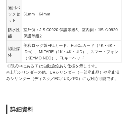
適用バ
ックセ
51mm・64mm
ット
防水性
室外側：JIS C0920 保護等級5、室内側：JIS Ｃ0920
能
保護等級2
美和ロック製FKLカード、FeliCaカード（4K・6K・
認証媒
IDm）、MIFARE（1K・4K・UID）、スマートフォン
体
（KEYMO NEO）、FLキーヘッド
※型式中にある T は自動施錠あり仕様を示します。
※上記シリンダーの他、URシリンダー（一部廃止品）や廃止済
みシリンダー（ディスク／EC／UX／PX）にも対応可能です。
詳細資料