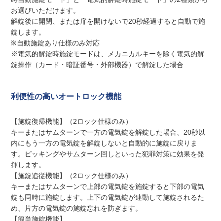
お選びいただけます。
解錠後に開閉、または扉を開けないで20秒経過すると自動で施
錠します。
※自動施錠あり仕様のみ対応
※電気的解錠時施錠モードは、メカニカルキーを除く電気的解
錠操作（カード・暗証番号・外部機器）で解錠した場合
利便性の高いオートロック機能
【施錠復帰機能】（2ロック仕様のみ）
キーまたはサムターンで一方の電気錠を解錠した場合、20秒以
内にもう一方の電気錠を解錠しないと自動的に施錠に戻りま
す。ピッキングやサムターン回しといった犯罪対策に効果を発
揮します。
【施錠追従機能】（2ロック仕様のみ）
キーまたはサムターンで上部の電気錠を施錠すると下部の電気
錠も同時に施錠します。上下の電気錠が連動して施錠されるた
め、片方の電気錠の施錠忘れを防ぎます。
【簡単施錠機能】