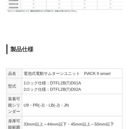
製品仕様
品名
電池式電動サムターンユニット PiACK II smart
1ロック仕様：DTFL2B(T)D01A
型式
2ロック仕様：DTFL2B(T)D02A
装着可
能シリ
U9・PR(-J)・LB(-J)・JN
ンダー
扉厚可
33mm以上～44mm以下・45mm以上～50mm以下
能範囲