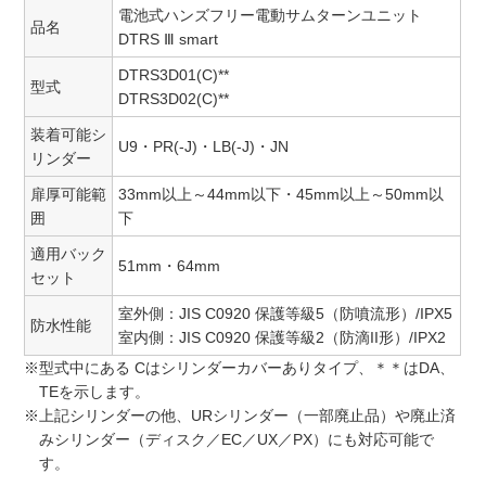
電池式ハンズフリー電動サムターンユニット
品名
DTRS Ⅲ smart
DTRS3D01(C)**
型式
DTRS3D02(C)**
装着可能シ
U9・PR(-J)・LB(-J)・JN
リンダー
扉厚可能範
33mm以上～44mm以下・45mm以上～50mm以
囲
下
適用バック
51mm・64mm
セット
室外側：JIS C0920 保護等級5（防噴流形）/IPX5
防水性能
室内側：JIS C0920 保護等級2（防滴II形）/IPX2
※型式中にある Cはシリンダーカバーありタイプ、＊＊はDA、
TEを示します。
※上記シリンダーの他、URシリンダー（一部廃止品）や廃止済
みシリンダー（ディスク／EC／UX／PX）にも対応可能で
す。