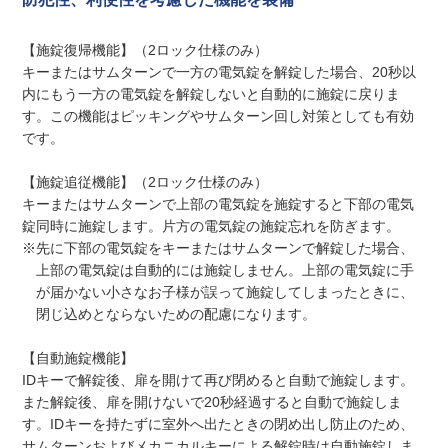
【施錠復帰機能】（2ロック仕様のみ）
キーまたはサムターンで一方の電気錠を解錠した場合、20秒以
内にもう一方の電気錠を解錠しないと自動的に施錠に戻りま
す。この機能はピッキングやサムターン回し対策としても有効
です。
【施錠追従機能】（2ロック仕様のみ）
キーまたはサムターンで上部の電気錠を施錠すると下部の電気
錠同時に施錠します。片方の電気錠の施錠忘れを防ぎます。
※先に下部の電気錠をキーまたはサムターンで解錠した場合、
上部の電気錠は自動的には施錠しません。上部の電気錠に手
が届かない小さなお子様が誤って施錠してしまったときに、
閉じ込めとならないための配慮になります。
【自動施錠機能】
IDキーで解錠後、扉を開けて再び閉めると自動で施錠します。
また解錠後、扉を開けないで20秒経過すると自動で施錠しま
す。IDキーを持たずに室外へ出たときの閉め出し防止のため、
サムターンおよびメカニカルキーによる解錠時は自動施錠しま